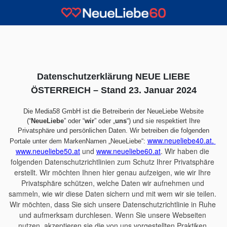
Datenschutzerklärung NEUE LIEBE
ÖSTERREICH – Stand 23. Januar 2024
Die Media58 GmbH ist die Betreiberin der NeueLiebe Website
(“
NeueLiebe
” oder “
wir
” oder „
uns
“) und sie respektiert Ihre
Privatsphäre und persönlichen Daten. Wir betreiben die folgenden
www.neueliebe40.at, 
Portale unter dem MarkenNamen „NeueLiebe“:
www.neueliebe50.at
 und 
www.neueliebe60.at
. Wir haben die 
folgenden Datenschutzrichtlinien zum Schutz Ihrer Privatsphäre 
erstellt. Wir möchten Ihnen hier genau aufzeigen, wie wir Ihre 
Privatsphäre schützen, welche Daten wir aufnehmen und 
sammeln, wie wir diese Daten sichern und mit wem wir sie teilen. 
Wir möchten, dass Sie sich unsere Datenschutzrichtlinie in Ruhe 
und aufmerksam durchlesen. Wenn Sie unsere Webseiten 
nutzen, akzeptieren sie die von uns vorgestellten Praktiken.